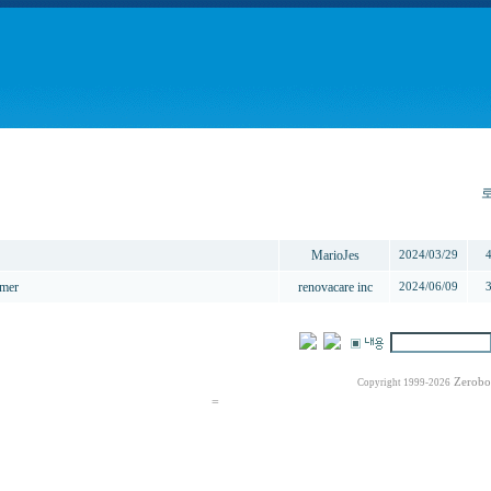
제목
작성자
작성일
MarioJes
2024/03/29
umer
renovacare inc
2024/06/09
Zerobo
Copyright 1999-2026
=