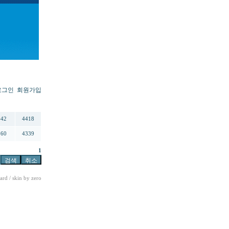
로그인
회원가입
추천
조회
442
4418
360
4339
1
ard
/ skin by
zero