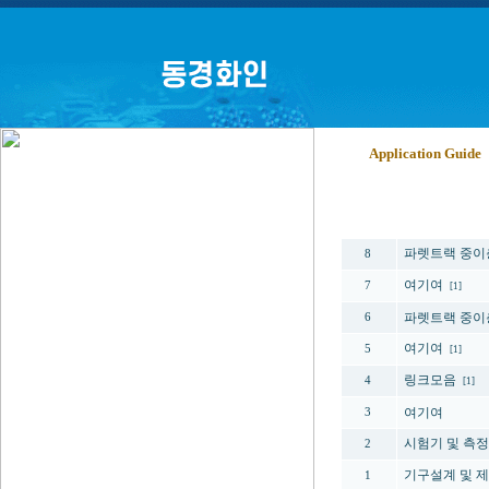
Application Guide
번호
파렛트랙 중이
8
여기여
7
[1]
파렛트랙 중이
6
여기여
5
[1]
링크모음
4
[1]
여기여
3
시험기 및 측
2
기구설계 및 
1