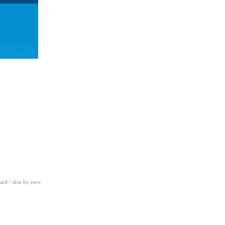
ard
/ skin by
zero