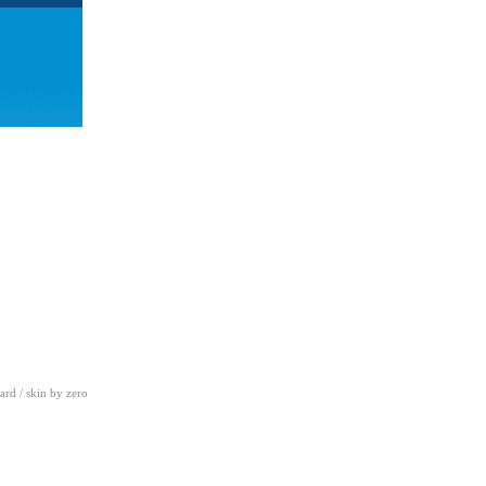
ard
/ skin by
zero