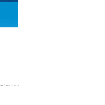
ard
/ skin by
zero