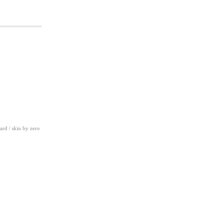
ard
/ skin by
zero