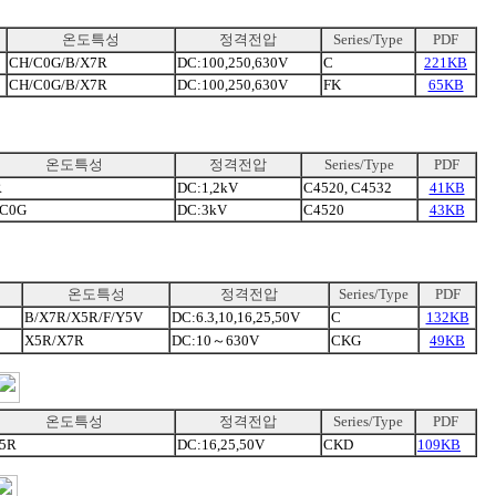
온도특성
정격전압
Series/Type
PDF
CH/C0G/B/X7R
DC:100,250,630V
C
221KB
CH/C0G/B/X7R
DC:100,250,630V
FK
65KB
온도특성
정격전압
Series/Type
PDF
R
DC:1,2kV
C4520, C4532
41KB
/C0G
DC:3kV
C4520
43KB
온도특성
정격전압
Series/Type
PDF
B/X7R/X5R/F/Y5V
DC:6.3,10,16,25,50V
C
132KB
X5R/X7R
DC:10～630V
CKG
49KB
온도특성
정격전압
Series/Type
PDF
5R
DC:16,25,50V
CKD
109KB