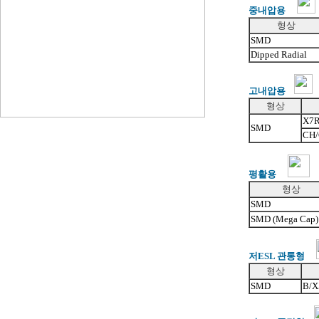
중내압용
형상
SMD
Dipped Radial
고내압용
형상
X7
SMD
CH
평활용
형상
SMD
SMD (Mega Cap)
저ESL 관통형
형상
SMD
B/X